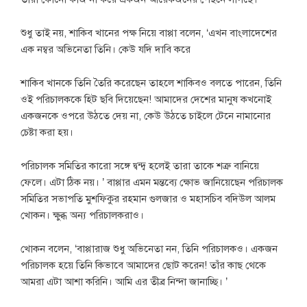
শুধু তাই নয়, শাকিব খানের পক্ষ নিয়ে বাপ্পা বলেন, ‘এখন বাংলাদেশের
এক নম্বর অভিনেতা তিনি। কেউ যদি দাবি করে
শাকিব খানকে তিনি তৈরি করেছেন তাহলে শাকিবও বলতে পারেন, তিনি
ওই পরিচালককে হিট ছবি দিয়েছেন! আমাদের দেশের মানুষ কখনোই
একজনকে ওপরে উঠতে দেয় না, কেউ উঠতে চাইলে টেনে নামানোর
চেষ্টা করা হয়।
পরিচালক সমিতির কারো সঙ্গে দ্বন্দ্ব হলেই তারা তাকে শত্রু বানিয়ে
ফেলে। এটা ঠিক নয়। ’ বাপ্পার এমন মন্তব্যে ক্ষোভ জানিয়েছেন পরিচালক
সমিতির সভাপতি মুশফিকুর রহমান গুলজার ও মহাসচিব বদিউল আলম
খোকন। ক্ষুব্ধ অন্য পরিচালকরাও।
খোকন বলেন, ‘বাপ্পারাজ শুধু অভিনেতা নন, তিনি পরিচালকও। একজন
পরিচালক হয়ে তিনি কিভাবে আমাদের ছোট করেন! তাঁর কাছ থেকে
আমরা এটা আশা করিনি। আমি এর তীব্র নিন্দা জানাচ্ছি। ’