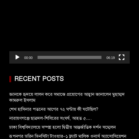
Player
00:00
06:19
RECENT POSTS
জ্ঞানকে হৃদয়ে লালন করে সমাজে প্রয়োগের আহ্বান জানালেন মুহাম্মদ
কামরুল ইসলাম
শেখ হাসিনার পতনের আগের ৭২ ঘণ্টায় কী ঘটেছিল?
‎নারায়ণগঞ্জে ছাত্রদল-শিবিরের সংঘর্ষ, আহত ৫….
ঢাকা বিশ্ববিদ্যালয়ে সম্পন্ন হলো দ্বিতীয় আন্তর্জাতিক দর্শন সম্মেলন
রূপনগর ডরিন ভিনসিটা টাওয়ার–১ ফ্ল্যাট মালিক ওনার্স অ্যাসোসিয়েশন