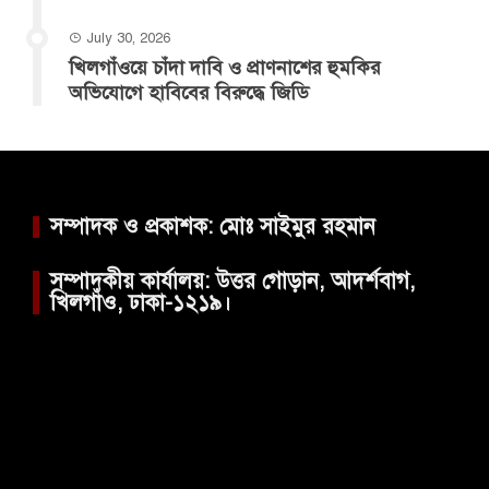
July 30, 2026
খিলগাঁওয়ে চাঁদা দাবি ও প্রাণনাশের হুমকির
অভিযোগে হাবিবের বিরুদ্ধে জিডি
সম্পাদক ও প্রকাশক: মোঃ সাইমুর রহমান
সম্পাদকীয় কার্যালয়: উত্তর গোড়ান, আদর্শবাগ,
খিলগাঁও, ঢাকা-১২১৯।
Video
Player