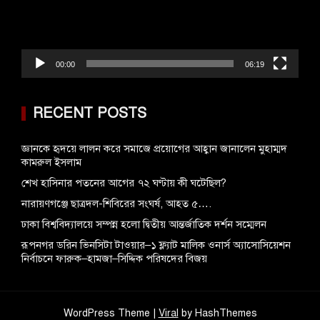
00:00
06:19
RECENT POSTS
জ্ঞানকে হৃদয়ে লালন করে সমাজে প্রয়োগের আহ্বান জানালেন মুহাম্মদ
কামরুল ইসলাম
শেখ হাসিনার পতনের আগের ৭২ ঘণ্টায় কী ঘটেছিল?
‎নারায়ণগঞ্জে ছাত্রদল-শিবিরের সংঘর্ষ, আহত ৫….
ঢাকা বিশ্ববিদ্যালয়ে সম্পন্ন হলো দ্বিতীয় আন্তর্জাতিক দর্শন সম্মেলন
রূপনগর ডরিন ভিনসিটা টাওয়ার–১ ফ্ল্যাট মালিক ওনার্স অ্যাসোসিয়েশন
নির্বাচনে ফারুক–হামজা–সিদ্দিক পরিষদের বিজয়
WordPress Theme |
Viral
by HashThemes