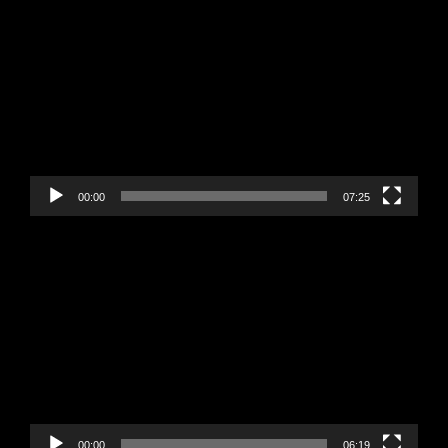
Video
Player
00:00
07:25
Video
Player
00:00
06:19