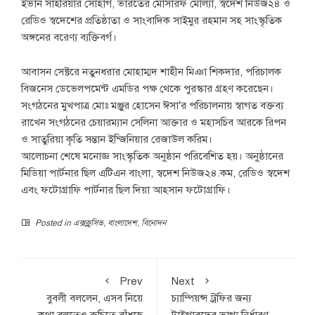
ইভান সাহরিয়ার সোহাগ, ভারতের মোসারফ মোল্যা, স্বদেশ নিউজ২৪ ও
রেডিও স্বদেশের প্রতিষ্ঠাতা ও সাংবাদিক সাইমুর রহমান সহ সাংস্কৃতিক
অঙ্গনের বরেণ্য ব্যক্তিবর্গ।
আবাসন সেক্টরে নতুনধরার মোহাম্মদ শাহীন মিঞা শিকদার, পরিচালক
বিজনেস ডেভেলপমেন্ট এমডির পক্ষ থেকে পুরস্কার গ্রহণ করেছেন।
সংগঠনের মুখপাত্র মোঃ মঞ্জুর হোসেন ঈসা’র পরিচালনায় স্বাগত বক্তব্য
রাখেন সংগঠনের চেয়ারম্যান সেলিনা আক্তার ও মহাসচিব আরকে রিপন
ও সাতুরিয়া কৃতি সন্তান ইন্জিনিয়ার রেজাউল করিম।
আলোচনা শেষে মনোজ্ঞ সাংস্কৃতিক অনুষ্ঠান পরিবেশিত হয়। অনুষ্ঠানের
মিডিয়া পার্টনার ছিল এটিএন বাংলা, স্বদেশ নিউজ২৪.কম, রেডিও স্বদেশ
এবং ফটোগ্রাফি পার্টনার ছিল দিয়া আহসান ফটোগ্রাফি।
Posted in
এক্সক্লুসিভ
,
বাংলাদেশ
,
বিনোদন
Prev
Next
বুবলী বললেন, এসব নিয়ে
চ্যাম্পিয়ন্স ট্রফির জন্য