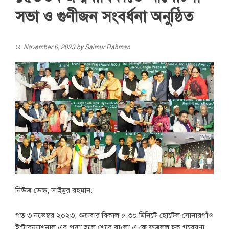
সভা ও গুণীজন সংবর্ধনা অনুষ্ঠিত
November 6, 2023
by
Saimur Rahman
নিউজ ডেস্ক, সাইমুর রহমান:
গত ৩ নভেম্বর ২০২৩, শুক্রবার বিকাল ৫.৩০ মিনিটে হোটেল সোনারগাঁও
ইন্টারন্যাশনাল এর পদ্মা হলে শেরে বাংলা এ কে ফজলুল হক গবেষণা