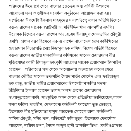
পরিষদের উদ্যোগে শেরে বাংলার ১৫০তম জন্ম বার্ষিকী উপলক্ষে
আলোচনা সভা ও গুণীজন সংবর্ধনা অনুষ্ঠানের আয়োজন করা হয়।
সংগঠনের উপদেষ্টা ইকবাল মাহমুদের সভাপতিত্বে প্রধান অতিথি হিসেবে
বক্তব্য রাখেন সাবেক স্বরাষ্ট্রমন্ত্রী ড. মহিউদ্দিন খান আলমগীর এমপি।
উদ্বোধক হিসেবে বক্তব্য রাখেন আর.এ.এম উবায়দুল মোকতাদির চৌধুরী
এমপি। প্রধান বক্তা হিসেবে বক্তব্য রাখেন বাংলাদেশ প্রেস কাউন্সিলের
চেয়ারম্যান বিচারপতি মোঃ নিজামুল হক নাসিম, বিশেষ অতিথি হিসেবে
বক্তব্য রাখেন জাতীয় মানবাধিকার কমিশনের সাবেক চেয়ারম্যান বীর
মুক্তিযোদ্ধা কাজী রিয়াজুল হক,কৃষি ব্যাংকের সাবেক চেয়ারম্যান ইসমাইল
হোসেন । পরিবারের পক্ষ থেকে আলোচনায় অংশগ্রহণ করেন শেরে
বাংলার দৌহিত্র সাবেক তথ্যসচিব সৈয়দ মার্গুব মোর্শেদ এবং ফাইয়াজুল
হক রাজু, জাতীয় পার্টির চেয়ারম্যানের উপদেষ্টা মন্ডলির সদস্য
ইঞ্জিনিয়ার ইকবাল হোসেন তাপস,আনন্দ গ্রুপের চেয়ারম্যান
ড.আব্দুল্লাহেল বাকী, সাংস্কৃতিক অঙ্গন থেকে প্রতিক্রীয়া জানিয়েছেন,লালন
কন্যা ফরিদা পারভীন, দেশবরেণ্য কণ্ঠশিল্পী ফাতেমা তুজ জোহরা,
চিত্রনায়ক বীর মুক্তিযোদ্ধা মাসুদ পারভেজ সোহেল রানা, কন্ঠশিল্পী
সামিনা চৌধুরী, মনির খান, অভিনেত্রী ডলি জুহুর, চিত্রনায়ক ফেরদৌস
আহমেদ, নায়িকা চম্পা, সৈয়দ আব্দুল হাদী,তানজীন তিশা, কোরিওগ্রাফার